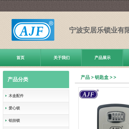
宁波安居乐锁业有
首页
关于我们
产品展示
产品
>
钥匙盒
>
>
产品分类
木盒配件
爱心锁
铝挂锁