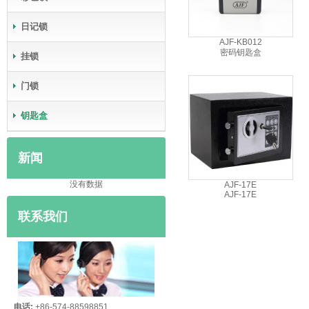
日记锁
AJF-KB012
密码钥匙盒
挂锁
门锁
钥匙盒
新闻
没有数据
AJF-17E
AJF-17E
联系我们
电话:
+86-574-88598851