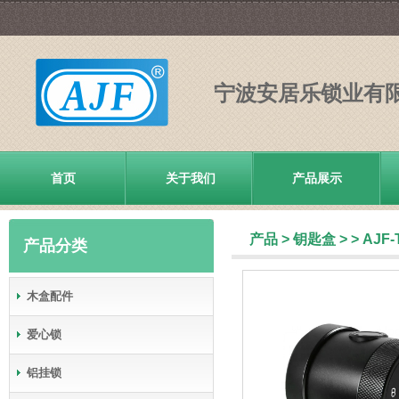
宁波安居乐锁业有
首页
关于我们
产品展示
产品
>
钥匙盒
>
> AJF-
产品分类
木盒配件
爱心锁
铝挂锁