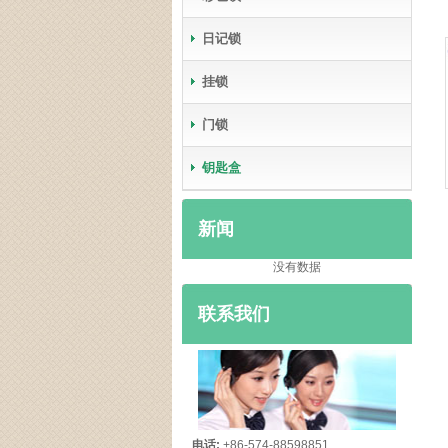
日记锁
挂锁
门锁
钥匙盒
新闻
没有数据
联系我们
电话:
+86-574-88598851