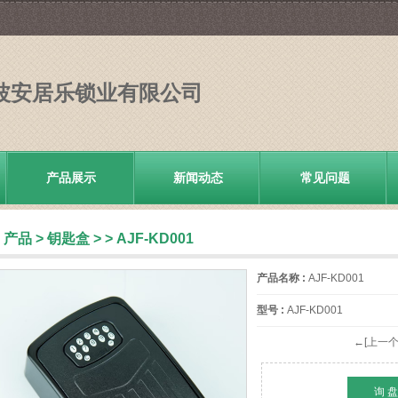
波安居乐锁业有限公司
产品展示
新闻动态
常见问题
产品
>
钥匙盒
>
> AJF-KD001
产品名称 :
AJF-KD001
型号 :
AJF-KD001
←[上一个
询 盘