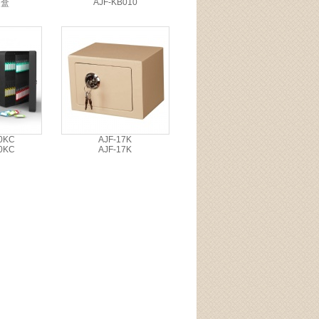
AJF-KB010
匙盒
0KC
AJF-17K
0KC
AJF-17K