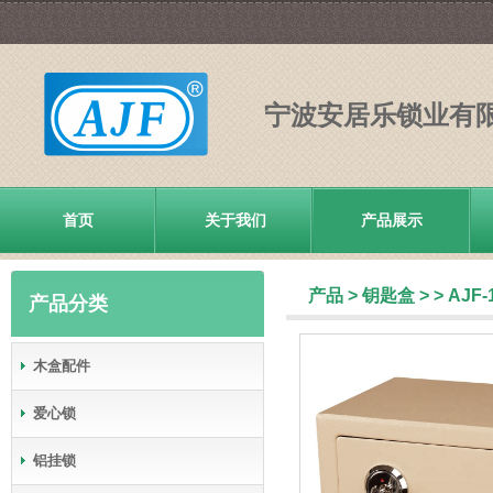
宁波安居乐锁业有
首页
关于我们
产品展示
产品
>
钥匙盒
>
> AJF-
产品分类
木盒配件
爱心锁
铝挂锁