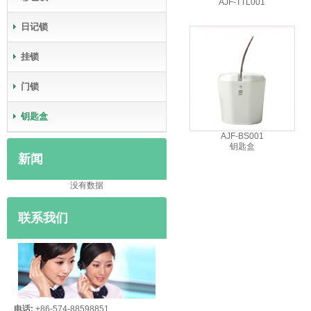
AJF-TTL001
日记锁
挂锁
门锁
钥匙盒
AJF-BS001
钥匙盒
新闻
没有数据
联系我们
电话:
+86-574-88598851